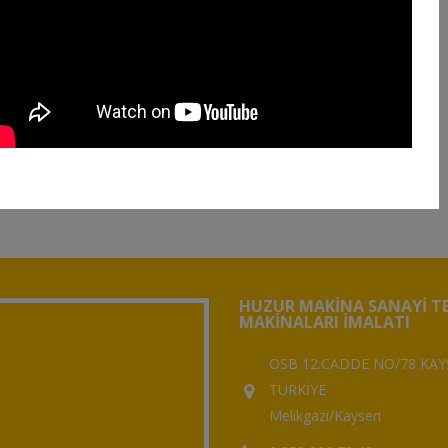
HUZUR MAKINA SANAYI TE
MAKINALARI İMALATI
OSB 12.CADDE NO/78 KAYS
TÜRKİYE
Melikgazi/Kayseri