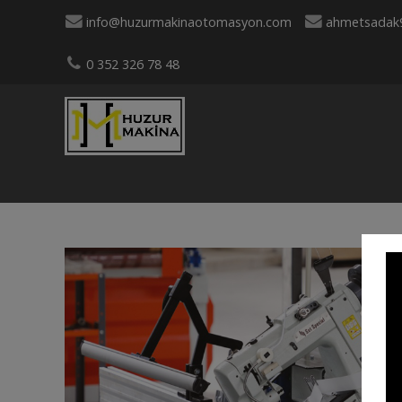
info@huzurmakinaotomasyon.com
ahmetsadak
0 352 326 78 48