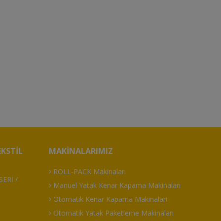
KSTIL
MAKINALARIMIZ
ROLL-PACK Makinaları
ERİ /
Manuel Yatak Kenar Kapama Makinaları
Otomatik Kenar Kapama Makinaları
Otomatik Yatak Paketleme Makinaları