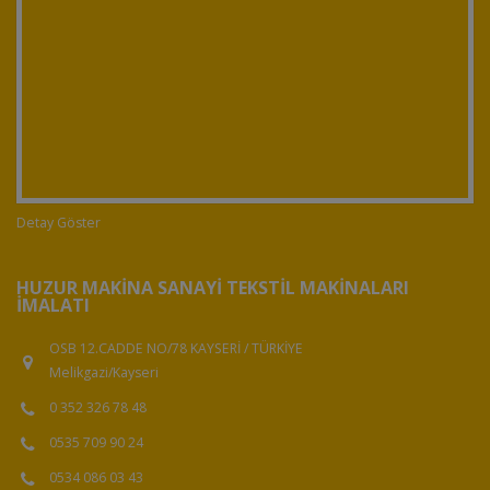
Detay Göster
HUZUR MAKINA SANAYI TEKSTIL MAKINALARI
İMALATI
OSB 12.CADDE NO/78 KAYSERİ / TÜRKİYE
Melikgazi/Kayseri
0 352 326 78 48
0535 709 90 24
0534 086 03 43