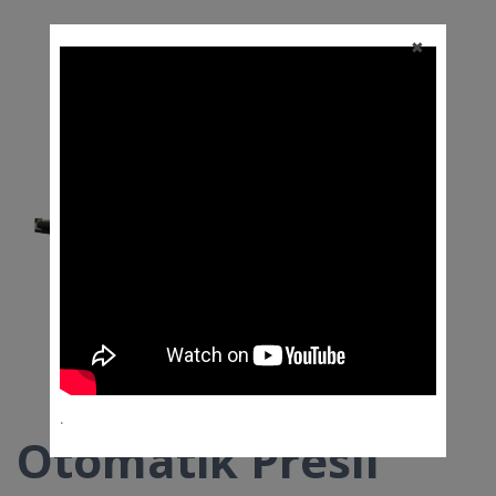
✖
.
Otomatik Presli