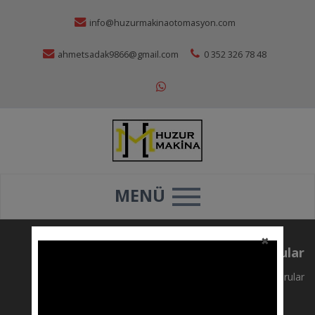
info@huzurmakinaotomasyon.com
ahmetsadak9866@gmail.com
0 352 326 78 48
MENÜ
✖
Duyurular
Ana sayfa
>
Duyurular